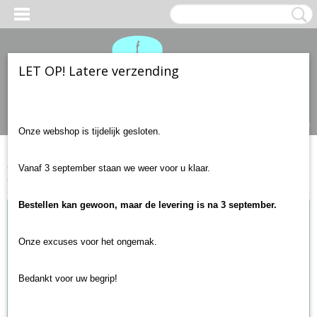
LET OP! Latere verzending
Inloggen
Registreren
UW WINKELWAGEN
Geen producten
(0)
Onze webshop is tijdelijk gesloten.
Home
>
Gitaar accessoires
>
Plectrums en plectrumhouders
>
Vanaf 3 september staan we weer voor u klaar.
Dunlop Nylon Standard 0.60mm l 12 pack
Bestellen kan gewoon, maar de levering is na 3 september.
Onze excuses voor het ongemak.
Bedankt voor uw begrip!