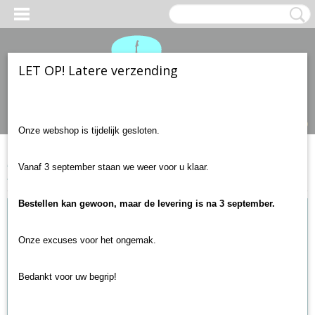
LET OP! Latere verzending
Inloggen
Registreren
UW WINKELWAGEN
Geen producten
(0)
Onze webshop is tijdelijk gesloten.
Home
>
Gitaar accessoires
>
Plectrums en plectrumhouders
>
Vanaf 3 september staan we weer voor u klaar.
Plectrum Tortex SET 0.50mm-1.14mm 6-pack MIX
Bestellen kan gewoon, maar de levering is na 3 september.
Onze excuses voor het ongemak.
Bedankt voor uw begrip!