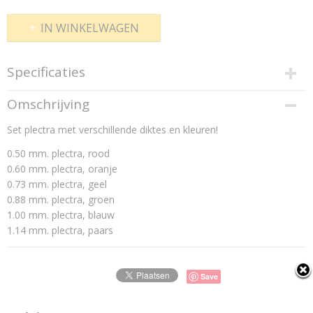
IN WINKELWAGEN
Specificaties
Productcode
Omschrijving
tortex_mix
Set plectra met verschillende diktes en kleuren!
Productcode leverancier
tortex_mix
0.50 mm. plectra, rood
0.60 mm. plectra, oranje
0.73 mm. plectra, geel
0.88 mm. plectra, groen
1.00 mm. plectra, blauw
1.14 mm. plectra, paars
Save