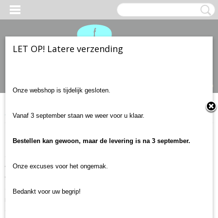
LET OP! Latere verzending
Inloggen
Registreren
UW WINKELWAGEN
Geen producten
(0)
Onze webshop is tijdelijk gesloten.
Home
> Over ons
Vanaf 3 september staan we weer voor u klaar.
Over gitaaronderdelenshop.nl
Bestellen kan gewoon, maar de levering is na 3 september.
Gitaaronderdelenshop.nl is ontstaan vanuit een project. Op mijn
veertiende kreeg ik een elektrische gitaar. Hier heb ik altijd met
Onze excuses voor het ongemak.
veel plezier heel hard op gespeeld. Met de jaren kwamen echter
de gebreken en onderhand werkte het brug-element niet meer,
Bedankt voor uw begrip!
rammelde er iets van binnen, de
jack plate
zat los en soms kwam
er alleen een heel hard gezoem uit in plaats van mijn "prachtige"