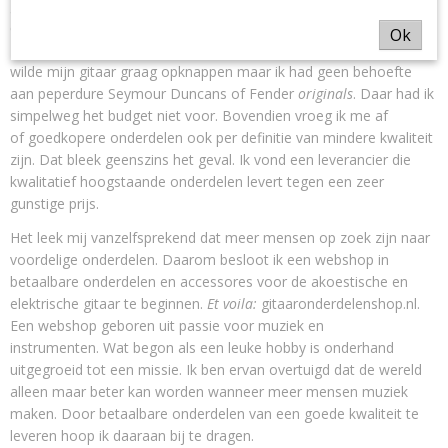
gitaarspel. Ik kon het niet over mijn hart verkrijgen mijn eerste
elektrische gitaar weg te doen en besloot deze op te knappen.
Ok
Betaalbare gitaaronderdelen waren echter moeilijk te vinden. Ik
wilde mijn gitaar graag opknappen maar ik had geen behoefte
aan peperdure Seymour Duncans of Fender
originals
. Daar had ik
simpelweg het budget niet voor. Bovendien vroeg ik me af
of goedkopere onderdelen ook per definitie van mindere kwaliteit
zijn. Dat bleek geenszins het geval. Ik vond een leverancier die
kwalitatief hoogstaande onderdelen levert tegen een zeer
gunstige prijs.
Het leek mij vanzelfsprekend dat meer mensen op zoek zijn naar
voordelige onderdelen. Daarom besloot ik een webshop in
betaalbare onderdelen en accessores voor de akoestische en
elektrische gitaar te beginnen.
Et voila:
gitaaronderdelenshop.nl.
Een webshop geboren uit passie voor muziek en
instrumenten. Wat begon als een leuke hobby is onderhand
uitgegroeid tot een missie. Ik ben ervan overtuigd dat de wereld
alleen maar beter kan worden wanneer meer mensen muziek
maken. Door betaalbare onderdelen van een goede kwaliteit te
leveren hoop ik daaraan bij te dragen.