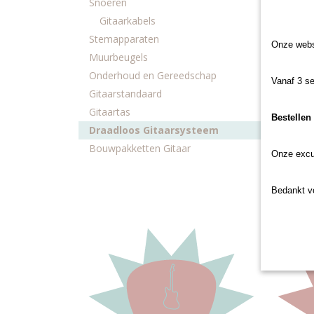
Snoeren
Gitaarkabels
Stemapparaten
Onze websh
Muurbeugels
Onderhoud en Gereedschap
NUX B
Vanaf 3 se
syste
Lekker o
Gitaarstandaard
bas lop
Gitaartas
Bestellen
€ 117,
Draadloos Gitaarsysteem
Bouwpakketten Gitaar
Onze excu
Bedankt vo