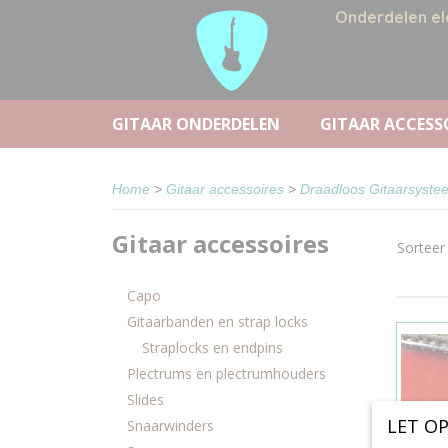
Onderdelen el
GITAAR ONDERDELEN
GITAAR ACCESS
Home
>
Gitaar accessoires
>
Draadloos Gitaarsyste
Gitaar accessoires
Sortee
Capo
Gitaarbanden en strap locks
Straplocks en endpins
Plectrums en plectrumhouders
Slides
LET OP
Snaarwinders