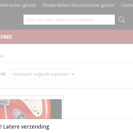
ektrische gitaar
Onderdelen akoestische gitaar
Cont
OIRES
em
r op:
! Latere verzending