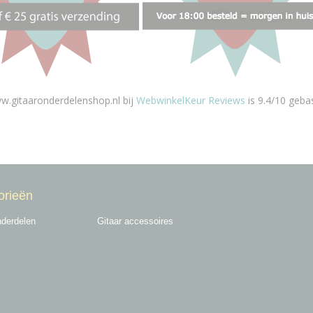
w.gitaaronderdelenshop.nl bij
WebwinkelKeur Reviews
is 9.4/10 geba
orieën
nderdelen
Gitaar accessoires