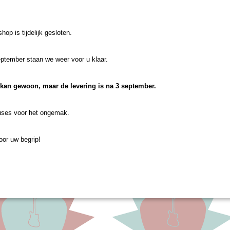
op is tijdelijk gesloten.
2 Draadloos Gitaar/Bas
ptember staan we weer voor u klaar.
em
veral met je electrische gitaar of
en, zonder…
 kan gewoon, maar de levering is na 3 september.
00
ses voor het ongemak.
or uw begrip!