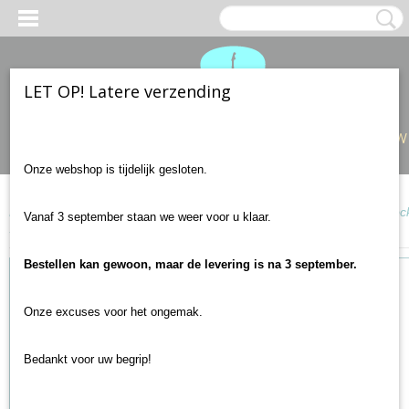
LET OP! Latere verzending
Inloggen
Registreren
UW
Onze webshop is tijdelijk gesloten.
Home
>
Gitaar accessoires
>
Gitaarbanden en strap locks
>
Straploc
Vanaf 3 september staan we weer voor u klaar.
Strap lock roundhead zwart
Bestellen kan gewoon, maar de levering is na 3 september.
Onze excuses voor het ongemak.
Bedankt voor uw begrip!