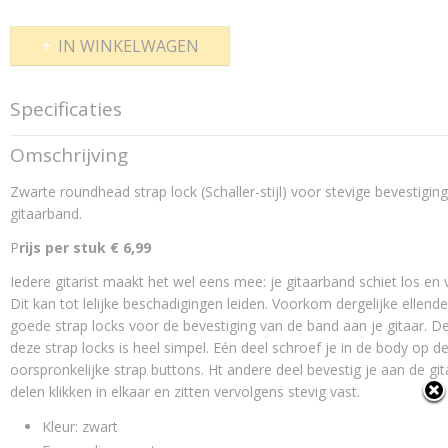
IN WINKELWAGEN
Specificaties
Productcode
Omschrijving
C 254
Zwarte roundhead strap lock (Schaller-stijl) voor stevige bevestiging
Productcode leverancier
254
gitaarband.
P
rijs per stuk € 6,99
Iedere gitarist maakt het wel eens mee: je gitaarband schiet los en 
Dit kan tot lelijke beschadigingen leiden. Voorkom dergelijke ellend
goede strap locks voor de bevestiging van de band aan je gitaar. 
deze strap locks is heel simpel. Eén deel schroef je in de body op d
oorspronkelijke strap buttons. Ht andere deel bevestig je aan de gi
delen klikken in elkaar en zitten vervolgens stevig vast.
Kleur: zwart