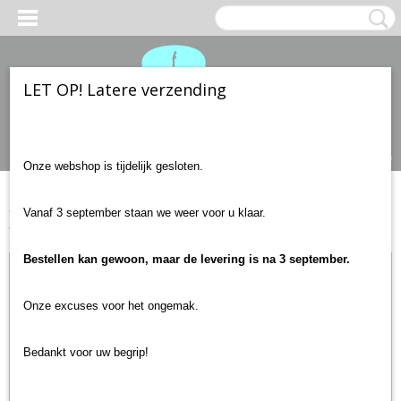
LET OP! Latere verzending
Inloggen
Registreren
UW WINKELWAGEN
Geen producten
(0)
Onze webshop is tijdelijk gesloten.
Home
>
Gitaar accessoires
>
Gitaarbanden en strap locks
>
Strap
Vanaf 3 september staan we weer voor u klaar.
buttons zwart (2 stuks)
Bestellen kan gewoon, maar de levering is na 3 september.
Onze excuses voor het ongemak.
Bedankt voor uw begrip!