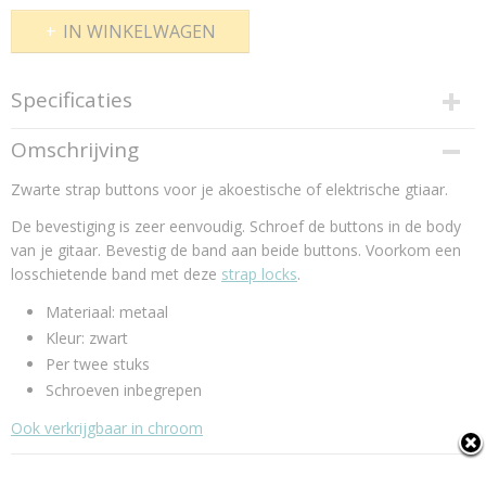
IN WINKELWAGEN
Specificaties
Productcode
Omschrijving
X-10
Zwarte strap buttons voor je akoestische of elektrische gtiaar.
Productcode leverancier
X-10
De bevestiging is zeer eenvoudig. Schroef de buttons in de body
van je gitaar. Bevestig de band aan beide buttons. Voorkom een
losschietende band met deze
strap locks
.
Materiaal: metaal
Kleur: zwart
Per twee stuks
Schroeven inbegrepen
Ook verkrijgbaar in chroom