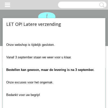
LET OP! Latere verzending
Inloggen
Registreren
UW WINKELWAGEN
Geen producten
(0)
Onze webshop is tijdelijk gesloten.
Home
>
Gitaar accessoires
>
Gitaarbanden en strap locks
>
Vanaf 3 september staan we weer voor u klaar.
Gitaarriem Jimi Hendrix JH10 Authentic Hendrix -Mankowitz
Bestellen kan gewoon, maar de levering is na 3 september.
Onze excuses voor het ongemak.
Bedankt voor uw begrip!