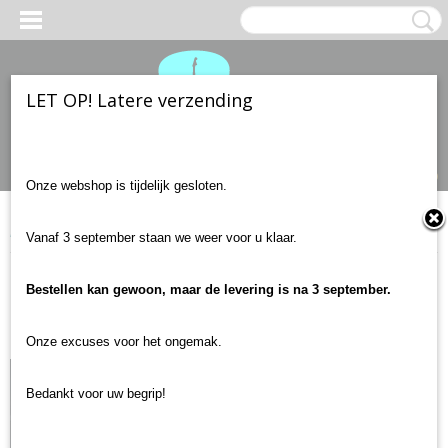
LET OP! Latere verzending
Inloggen
Registreren
UW WINKELWAGEN
Geen producten
(0)
Onze webshop is tijdelijk gesloten.
Home
>
Recensies
> The Afghan Whigs - Do to the Beast
Vanaf 3 september staan we weer voor u klaar.
The Afghan Whigs - Do to
Bestellen kan gewoon, maar de levering is na 3 september.
the Beast
Onze excuses voor het ongemak.
Bedankt voor uw begrip!