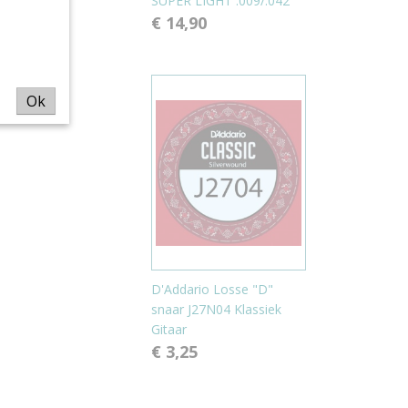
SUPER LIGHT .009/.042
€ 14,90
Ok
D'Addario Losse "D"
snaar J27N04 Klassiek
Gitaar
€ 3,25