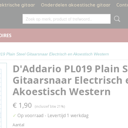
ektrische gitaar
Onderdelen akoestische gitaar
Cont
OIRES
19 Plain Steel Gitaarsnaar Electrisch en Akoestisch Western
D'Addario PL019 Plain S
Gitaarsnaar Electrisch 
Akoestisch Western
€ 1,90
(inclusief btw 21%)
✓
Op voorraad
- Levertijd 1 werkdag
Aantal