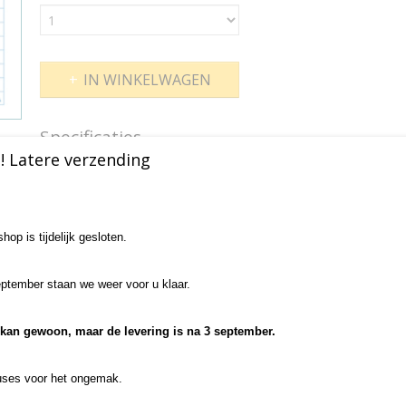
IN WINKELWAGEN
Specificaties
! Latere verzending
Productcode
PL019
Omschrijving
Productcode leverancier
PL019
Losse snaar (plain steel) voor de electrische gitaar of de akoe
op is tijdelijk gesloten.
Dikte: PL019
ptember staan we weer voor u klaar.
Save
 kan gewoon, maar de levering is na 3 september.
ses voor het ongemak.