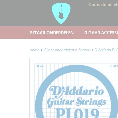
Onderdelen el
GITAAR ONDERDELEN
GITAAR ACCESS
Home
>
Gitaar onderdelen
>
Snaren
>
D'Addario PL0