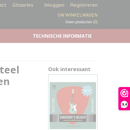
act
Gitaarles
Inloggen
Registreren
UW WINKELWAGEN
Geen producten
(0)
TECHNISCHE INFORMATIE
teel
Ook interessant
en
9,4