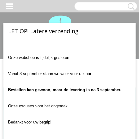
LET OP! Latere verzending
Inloggen
Registreren
UW WINKELWAGEN
Geen producten
(0)
Onze webshop is tijdelijk gesloten.
Home
>
Gitaar onderdelen
>
Slagplaten en backplates
>
Slagplaat
Vanaf 3 september staan we weer voor u klaar.
zwart of tortoise shell
Bestellen kan gewoon, maar de levering is na 3 september.
Onze excuses voor het ongemak.
Bedankt voor uw begrip!