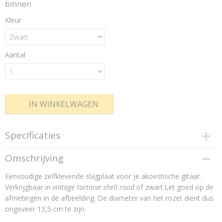
binnen
Kleur
Aantal
IN WINKELWAGEN
Specificaties
Netto gewicht
Omschrijving
10,00 g
Eenvoudige zelfklevende slagplaat voor je akoestische gitaar.
Bruto gewicht
20,00 g
Verkrijgbaar in
vintage tortoise shell rood
of zwart.Let goed op de
afmetingen in de afbeelding. De diameter van het rozet dient dus
ongeveer 13,5 cm te zijn.