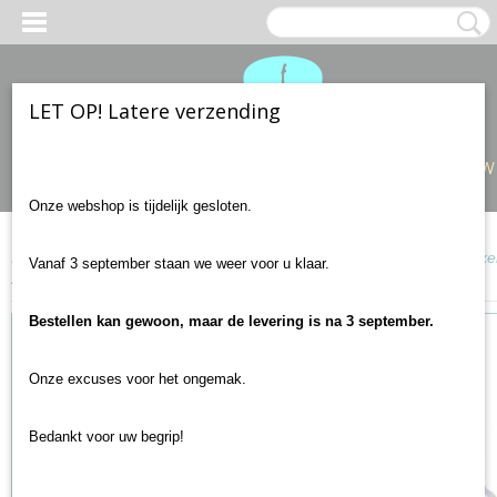
LET OP! Latere verzending
Inloggen
Registreren
UW
Onze webshop is tijdelijk gesloten.
Home
>
Gitaar onderdelen
>
Elementen en schakelaars
>
Humbucker 
Vanaf 3 september staan we weer voor u klaar.
zwart
Bestellen kan gewoon, maar de levering is na 3 september.
Onze excuses voor het ongemak.
Bedankt voor uw begrip!