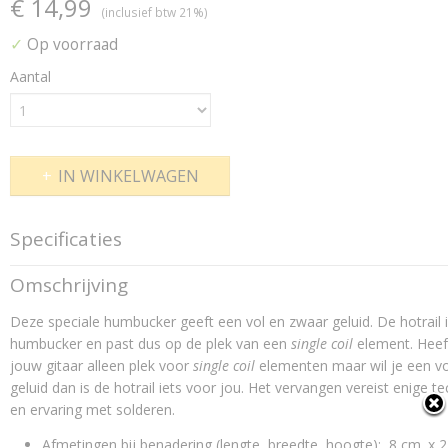
€ 14,99
(inclusief btw 21%)
✓
Op voorraad
Aantal
IN WINKELWAGEN
Specificaties
Netto gewicht
Omschrijving
80,00 g
Deze speciale humbucker geeft een vol en zwaar geluid. De hotrail 
Bruto gewicht
100,00 g
humbucker en past dus op de plek van een
single coil
element. Heef
jouw gitaar alleen plek voor
Afmetingen (l,b,h)
single coil
elementen maar wil je een vo
8 x 2,20 x 2 cm
geluid dan is de hotrail iets voor jou. Het vervangen vereist enige t
en ervaring met solderen.
Afmetingen bij benadering (lengte, breedte, hoogte): 8 cm. x 2