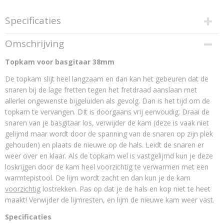
Specificaties
Productcode
Omschrijving
X-21
Topkam voor basgitaar 38mm
Productcode leverancier
X-21
De topkam slijt heel langzaam en dan kan het gebeuren dat de
snaren bij de lage fretten tegen het fretdraad aanslaan met
allerlei ongewenste bijgeluiden als gevolg. Dan is het tijd om de
topkam te vervangen. DIt is doorgaans vrij eenvoudig. Draai de
snaren van je basgitaar los, verwijder de kam (deze is vaak niet
gelijmd maar wordt door de spanning van de snaren op zijn plek
gehouden) en plaats de nieuwe op de hals. Leidt de snaren er
weer over en klaar. Als de topkam wel is vastgelijmd kun je deze
loskrijgen door de kam heel voorzichtig te verwarmen met een
warmtepistool. De lijm wordt zacht en dan kun je de kam
voorzichtig
lostrekken. Pas op dat je de hals en kop niet te heet
maakt! Verwijder de lijmresten, en lijm de nieuwe kam weer vast.
Specificaties