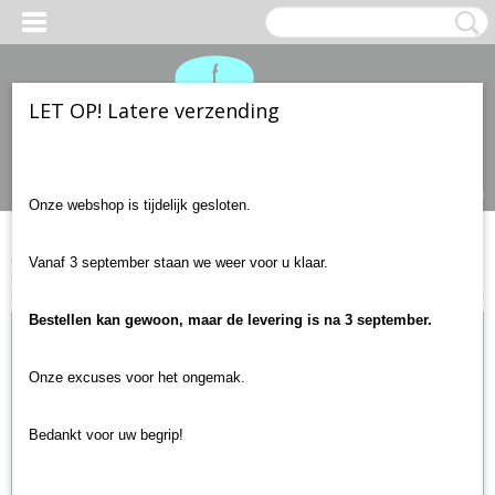
LET OP! Latere verzending
Inloggen
Registreren
UW WINKELWAGEN
Geen producten
(0)
Onze webshop is tijdelijk gesloten.
Home
>
Gitaar onderdelen
>
Basgitaar
>
Topkam voor basgitaar
Vanaf 3 september staan we weer voor u klaar.
38mm
Bestellen kan gewoon, maar de levering is na 3 september.
Onze excuses voor het ongemak.
Bedankt voor uw begrip!