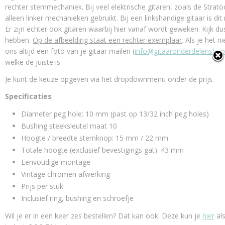
rechter stemmechaniek. Bij veel elektrische gitaren, zoals de Strat
alleen linker mechanieken gebruikt. Bij een linkshandige gitaar is dit
Er zijn echter ook gitaren waarbij hier vanaf wordt geweken. Kijk d
hebben.
Op de afbeelding staat een rechter exemplaar
. Als je het n
ons altijd een foto van je gitaar mailen (
info@gitaaronderdelenshop
welke de juiste is.
Je kunt de keuze opgeven via het dropdownmenu onder de prijs.
Specificaties
Diameter peg hole: 10 mm (past op 13/32 inch peg holes)
Bushing steeksleutel maat 10
Hoogte / breedte stemknop: 15 mm / 22 mm
Totale hoogte (exclusief bevestigings gat): 43 mm
Eenvoudige montage
Vintage chromen afwerking
Prijs per stuk
Inclusief ring, bushing en schroefje
Wil je er in een keer zes bestellen? Dat kan ook. Deze kun je
hier
als