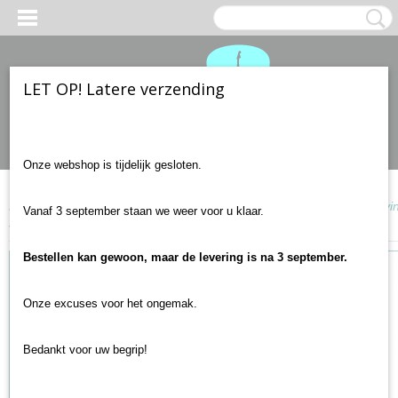
LET OP! Latere verzending
Inloggen
Registreren
Onze webshop is tijdelijk gesloten.
Home
>
Gitaar onderdelen
>
Akoestische gitaar
>
Stemmechaniek vin
Vanaf 3 september staan we weer voor u klaar.
stuk)
Bestellen kan gewoon, maar de levering is na 3 september.
Onze excuses voor het ongemak.
Bedankt voor uw begrip!