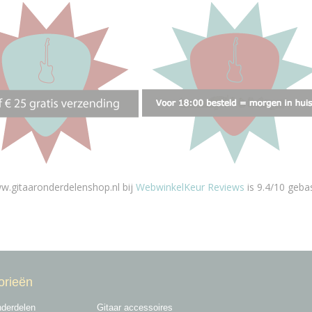
w.gitaaronderdelenshop.nl bij
WebwinkelKeur Reviews
is 9.4/10 geba
orieën
nderdelen
Gitaar accessoires