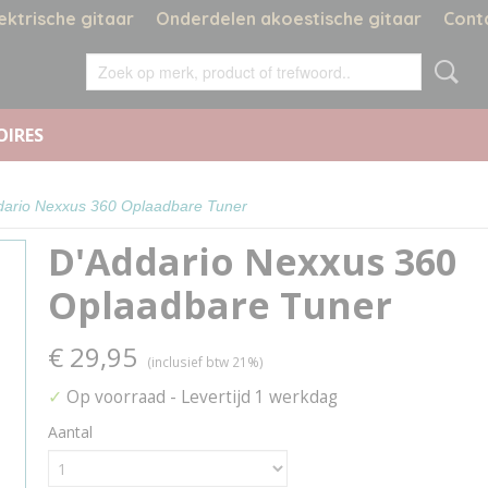
ektrische gitaar
Onderdelen akoestische gitaar
Cont
OIRES
dario Nexxus 360 Oplaadbare Tuner
D'Addario Nexxus 360
Oplaadbare Tuner
€ 29,95
(inclusief btw 21%)
✓
Op voorraad
- Levertijd 1 werkdag
Aantal