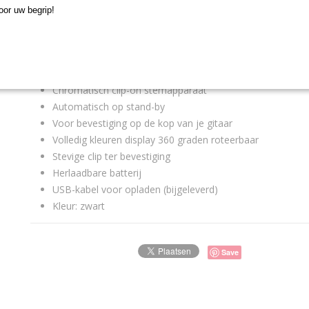
Specificaties
or uw begrip!
Merk: D'Addario
Model: PW-CT-26 / Nexxus
Chromatisch clip-on stemapparaat
Automatisch op stand-by
Voor bevestiging op de kop van je gitaar
Volledig kleuren display 360 graden roteerbaar
Stevige clip ter bevestiging
Herlaadbare batterij
USB-kabel voor opladen (bijgeleverd)
Kleur: zwart
Save