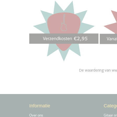
De waardering van ww
Informatie
Categ
Over ons
Gitaar o