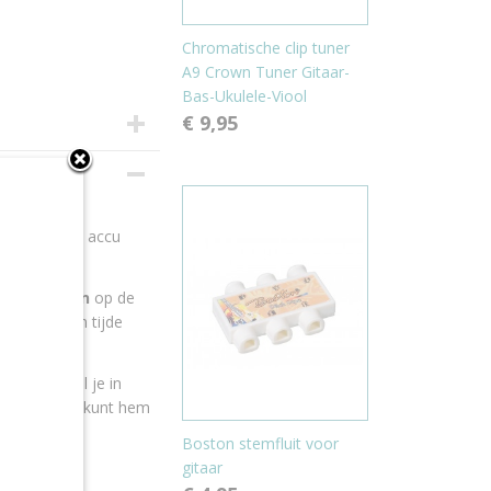
Chromatische clip tuner
A9 Crown Tuner Gitaar-
Bas-Ukulele-Viool
€ 9,95
of ander
erlaadbare
accu
r
360 graden
op de
hij te allen tijde
podia. Speel je in
xxus 360. Je kunt hem
Boston stemfluit voor
gitaar