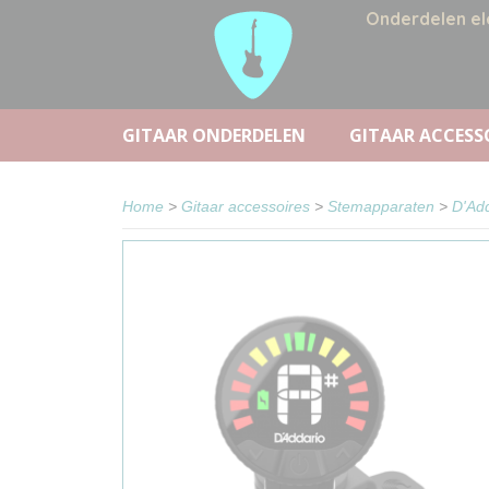
Onderdelen el
GITAAR ONDERDELEN
GITAAR ACCESS
Home
>
Gitaar accessoires
>
Stemapparaten
>
D'Ad