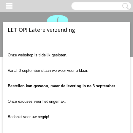
LET OP! Latere verzending
Inloggen
Registreren
UW WINKELWAGEN
Geen producten
(0)
Onze webshop is tijdelijk gesloten.
Home
>
Gitaar accessoires
>
Snoeren
>
Boston GC-220-6
Vanaf 3 september staan we weer voor u klaar.
Gitaarkabel 6 meter
Bestellen kan gewoon, maar de levering is na 3 september.
Onze excuses voor het ongemak.
Bedankt voor uw begrip!