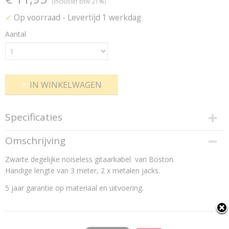
(inclusief btw 21%)
✓
Op voorraad
- Levertijd 1 werkdag
Aantal
IN WINKELWAGEN
Specificaties
Productcode
Omschrijving
GC-220-3
Zwarte degelijke noiseless gitaarkabel van Boston.
Handige lengte van 3 meter, 2 x metalen jacks.
5 jaar garantie op materiaal en uitvoering.