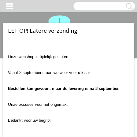
LET OP! Latere verzending
Inloggen
Registreren
UW WINKELWAGEN
Geen producten
(0)
Onze webshop is tijdelijk gesloten.
Home
>
Gitaar accessoires
>
Snoeren
>
Boston GC-220-3
Vanaf 3 september staan we weer voor u klaar.
Gitaarkabel 3 meter
Bestellen kan gewoon, maar de levering is na 3 september.
Onze excuses voor het ongemak.
Bedankt voor uw begrip!