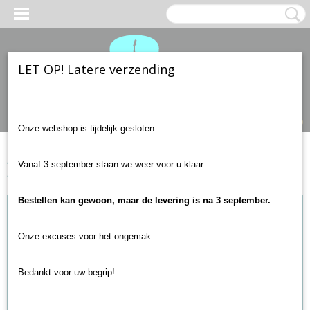
LET OP! Latere verzending
Inloggen
Registreren
UW WINKELWAGEN
Geen producten
(0)
Onze webshop is tijdelijk gesloten.
Home
>
Gitaar accessoires
>
Gitaartas
>
Boston E-00 Gitaartas
Vanaf 3 september staan we weer voor u klaar.
Elektrische gitaar Universeel
Bestellen kan gewoon, maar de levering is na 3 september.
Onze excuses voor het ongemak.
Bedankt voor uw begrip!