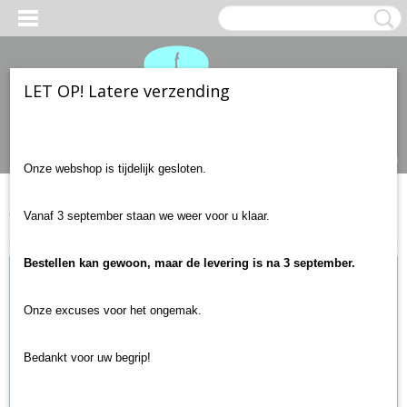
LET OP! Latere verzending
Inloggen
Registreren
UW WINKELWAGEN
Geen producten
(0)
Onze webshop is tijdelijk gesloten.
Home
>
Gitaar accessoires
>
Gitaarstandaard
>
Gitaarstandaard
Vanaf 3 september staan we weer voor u klaar.
Universeel (Western, Klassiek, Elektrisch en Basgitaar)
Bestellen kan gewoon, maar de levering is na 3 september.
Onze excuses voor het ongemak.
Bedankt voor uw begrip!